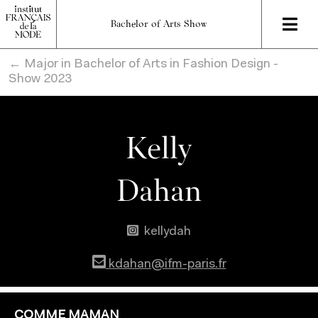
Bachelor of Arts Show
← Major in Bachelor of Arts in Fashion Design -
Show 2023
Kelly
Dahan
kellydah
kdahan@ifm-paris.fr
COMME MAMAN